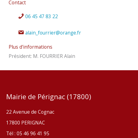
Contact
06 45 47 83 22
alain_fourrier@orange.fr
Plus d'informations
Président: M. FOURRIER Alain
Mairie de Pérignac (17800)
22 Avenue de Cognac
17800 PERIGNAC
Tél : 05 46 96 41 95