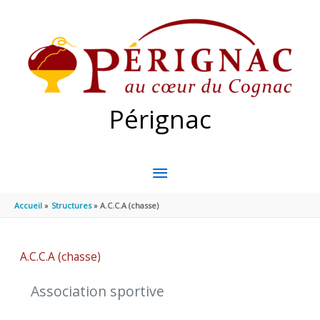
Aller au contenu
Aller au pied de page
Pérignac
MENU
PRINCIPAL
Accueil
Structures
A.C.C.A (chasse)
A.C.C.A (chasse)
Association sportive