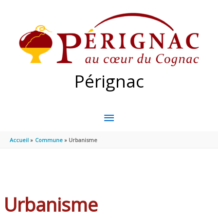
Aller au contenu
Aller au pied de page
Pérignac
MENU
PRINCIPAL
Accueil
Commune
Urbanisme
Urbanisme