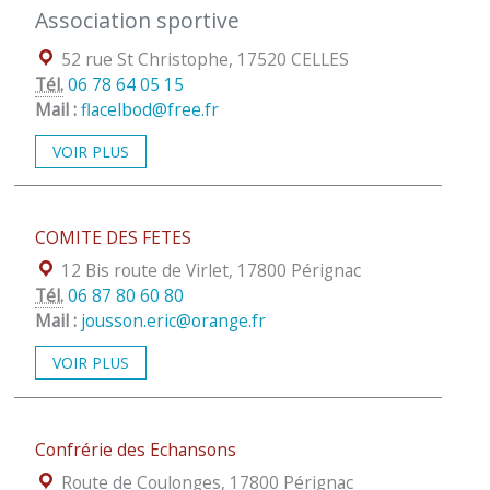
Association sportive
Localisation :
52 rue St Christophe, 17520 CELLES
Tél.
06 78 64 05 15
Mail :
flacelbod@free.fr
VOIR PLUS
COMITE DES FETES
Localisation :
12 Bis route de Virlet, 17800 Pérignac
Tél.
06 87 80 60 80
Mail :
jousson.eric@orange.fr
VOIR PLUS
Confrérie des Echansons
Localisation :
Route de Coulonges, 17800 Pérignac