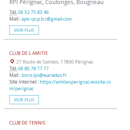
RPI Pérignac, Coulonges, Bougneau
Tél.
06 32 75 83 46
Mail :
ape.rpi.p.b.c@gmail.com
VOIR PLUS
CLUB DE L AMITIE
Localisation :
27 Route de Saintes, 17800 Pérignac
Tél.
06 80 78 77 77
Mail :
boris.lys@wanadoo.fr
Site Internet :
https://amitiesperignac.wixsite.co
m/perignac
VOIR PLUS
CLUB DE TENNIS