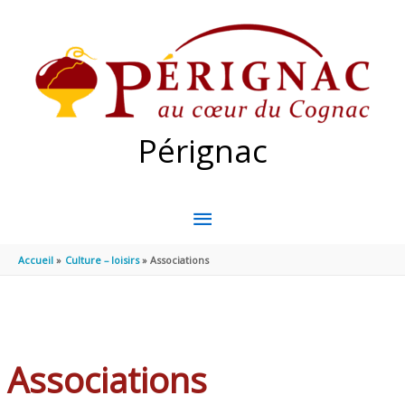
Aller au contenu
Aller au pied de page
Pérignac
MENU
PRINCIPAL
Accueil
Culture – loisirs
Associations
Associations