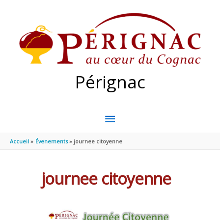
Aller au contenu
Aller au pied de page
Pérignac
MENU
PRINCIPAL
Accueil
Évenements
journee citoyenne
journee citoyenne