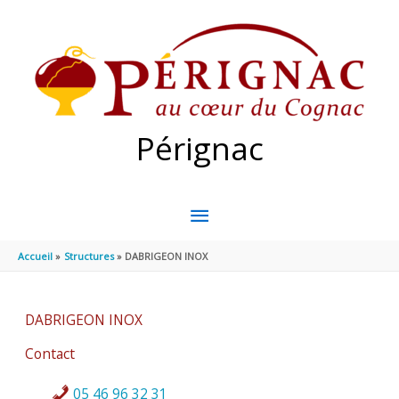
Aller au contenu
Aller au pied de page
Pérignac
MENU
PRINCIPAL
Accueil
Structures
DABRIGEON INOX
DABRIGEON INOX
Contact
05 46 96 32 31