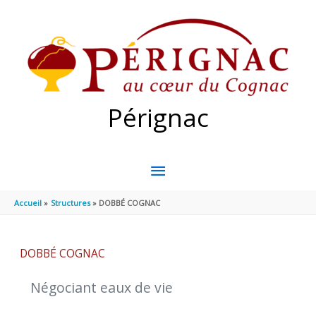
Aller au contenu
Aller au pied de page
Pérignac
MENU
PRINCIPAL
Accueil
Structures
DOBBÉ COGNAC
DOBBÉ COGNAC
Négociant eaux de vie