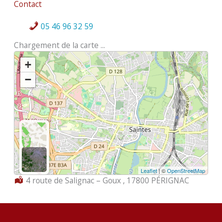
Contact
05 46 96 32 59
Chargement de la carte ...
+
−
Leaflet
| ©
OpenStreetMap
Localisation :
4 route de Salignac – Goux , 17800 PÉRIGNAC