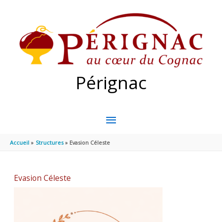
Aller au contenu
Aller au pied de page
Pérignac
MENU
PRINCIPAL
Accueil
Structures
Evasion Céleste
Evasion Céleste