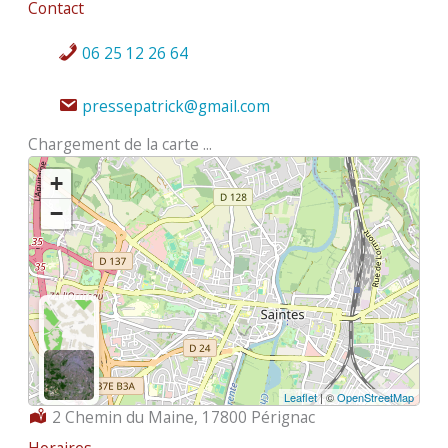
Contact
06 25 12 26 64
pressepatrick@gmail.com
Chargement de la carte ...
+
−
Leaflet
| ©
OpenStreetMap
Localisation :
2 Chemin du Maine, 17800 Pérignac
Horaires