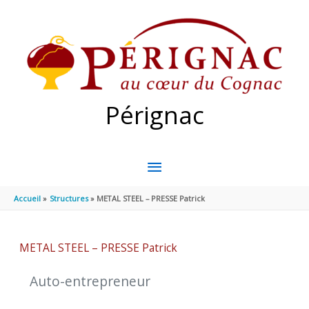
Aller au contenu
Aller au pied de page
Pérignac
MENU
PRINCIPAL
Accueil
Structures
METAL STEEL – PRESSE Patrick
METAL STEEL – PRESSE Patrick
Auto-entrepreneur