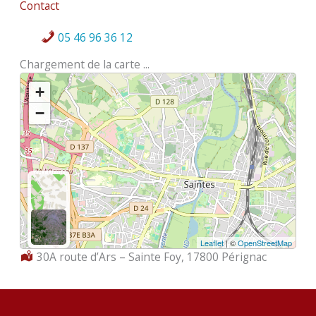
Contact
05 46 96 36 12
Chargement de la carte ...
+
−
Leaflet
| ©
OpenStreetMap
Localisation :
30A route d’Ars – Sainte Foy, 17800 Pérignac