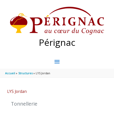
Aller au contenu
Aller au pied de page
Pérignac
MENU
PRINCIPAL
Accueil
Structures
LYS Jordan
LYS Jordan
Tonnellerie